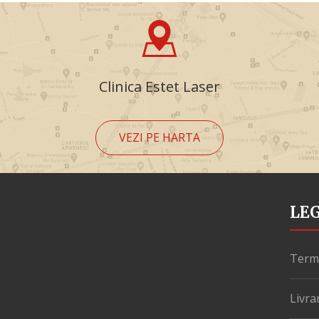
Clinica Estet Laser
VEZI PE HARTA
LE
Terme
Livra