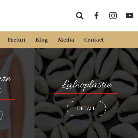
Preturi
Blog
Media
Contact
re
Labioplastie
ă
DETALII