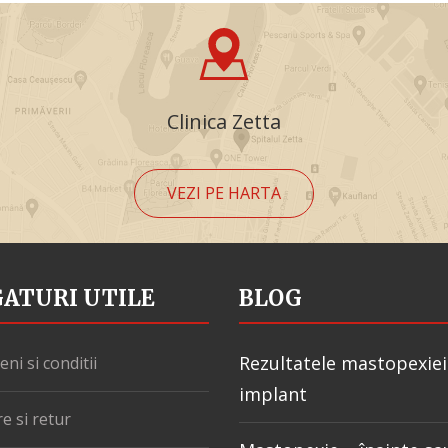
Clinica Zetta
VEZI PE HARTA
GATURI UTILE
BLOG
Rezultatele mastopexiei
ni si conditii
implant
re si retur