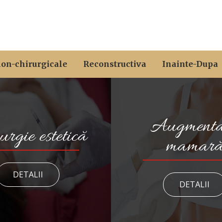
non-chirurgicale
Reconstructiva
Inainte-Dupa
Augmenta
urgie estetică
mamar
DETALII
DETALII