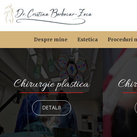
Despre mine
Estetica
Proceduri 
Chirurgie plastica
Chir
DETALII