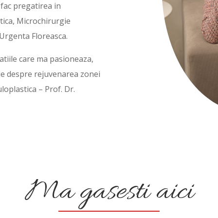
 fac pregatirea in
stica, Microchirurgie
e Urgenta Floreasca.
tatiile care ma pasioneaza,
cale despre rejuvenarea zonei
loplastica – Prof. Dr.
Ma gasesti aici