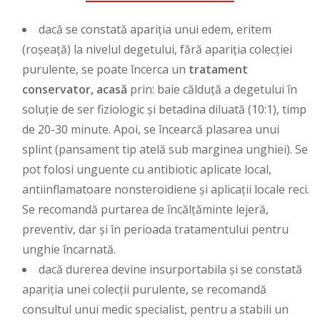
dacă se constată apariția unui edem, eritem
(roșeață) la nivelul degetului, fără apariția colecției
purulente, se poate încerca un
tratament
conservator, acasă
prin: baie călduță a degetului în
soluție de ser fiziologic și betadina diluată (10:1), timp
de 20-30 minute. Apoi, se încearcă plasarea unui
splint (pansament tip atelă sub marginea unghiei). Se
pot folosi unguente cu antibiotic aplicate local,
antiinflamatoare nonsteroidiene și aplicații locale reci.
Se recomandă purtarea de încălțăminte lejeră,
preventiv, dar și în perioada tratamentului pentru
unghie încarnată.
dacă durerea devine insurportabila și se constată
apariția unei colecții purulente, se recomandă
consultul unui medic specialist, pentru a stabili un