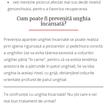
veți menține piciorul afectat mai sus decât nivelul
genunchiului, pentru a favoriza recuperarea.
Cum poate fi prevenită unghia
încarnată?
Prevenția apariției unghiei încarnate se poate realiza
prin igiena riguroasă a picioarelor și pedichiura corectă
a unghiilor (se va evita tăierea excesivă a colțurilor
unghiei până “în carne”, pentru că va exista tendința
acestora de a pătrunde în patul unghial). Se va tăia
unghia la același nivel, cu grijă, distanțând colțurile
orientate profund de patul unghial .
Te confrunție cu unghia încarnată? Nu știi care e cel
mai bun tratament de urmat?