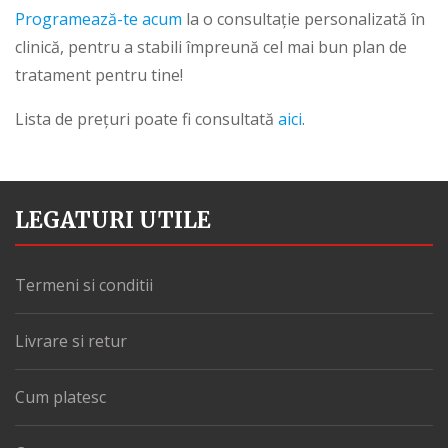
Programează-te acum
la o consultație personalizată în
clinică, pentru a stabili împreună cel mai bun plan de
tratament pentru tine!
Lista de prețuri poate fi consultată
aici
.
LEGATURI UTILE
Termeni si conditii
Livrare si retur
Cum platesc