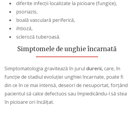
diferite infecții localizate la picioare (fungice),
psoriazis,
boală vasculară periferică,
ihtioză,
scleroză tuberoasă.
Simptomele de unghie încarnată
Simptomatologia
gravitează în jurul
durerii,
care, în
funcție de stadiul evoluției unghiei încarnate, poate fi
din ce în ce mai intensă, deseori de nesuportat, forțând
pacientul să calce defectuos sau împiedicându-l să stea
în picioare ori încălțat.