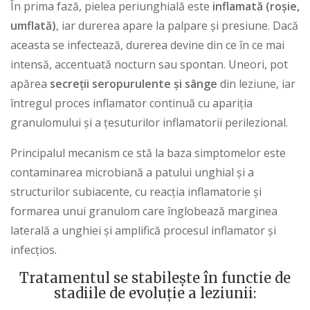
În prima fază, pielea periunghială este
inflamată (roșie,
umflată)
, iar durerea apare la palpare și presiune. Dacă
aceasta se infectează, durerea devine din ce în ce mai
intensă, accentuată nocturn sau spontan. Uneori, pot
apărea
secreții seropurulente și sânge
din leziune, iar
întregul proces inflamator continuă cu apariția
granulomului și a țesuturilor inflamatorii perilezional.
Principalul mecanism ce stă la baza simptomelor este
contaminarea microbiană a patului unghial și a
structurilor subiacente, cu reacția inflamatorie și
formarea unui granulom care înglobează marginea
laterală a unghiei și amplifică procesul inflamator și
infecțios.
Tratamentul se stabilește în functie de
stadiile de evoluție a leziunii: