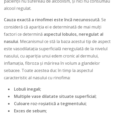
pacienții nu sufereau de alcoolism, și nici nu consumau
alcool regulat.
Cauza exactă a rinofimei este încă necunoscută
. Se
consideră că apariția ei e determinată de mai mulți
factori ce determină
aspectul lobulos, neregulat al
nasului
. Mecanismul ce stă la baza acestui tip de aspect
este vasodilatația superficială neregulată de la nivelul
nasului, cu apariția unui edem cronic al dermului,
inflamația, fibroza și mărirea în volum a glandelor
sebacee. Toate acestea duc în timp la aspectul
caracteristic al nasului cu rinofima:
Lobuli inegali;
Multiple vase dilatate situate superficial;
Culoare roz-roșiatică a tegmentului;
Exces de sebum;