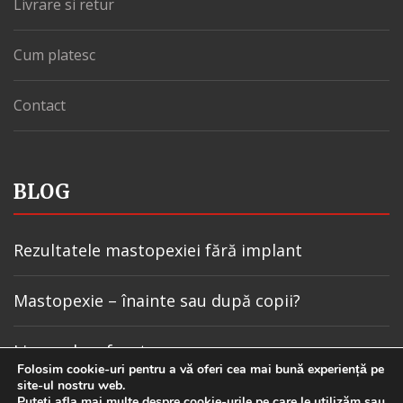
Livrare si retur
Cum platesc
Contact
BLOG
Rezultatele mastopexiei fără implant
Mastopexie – înainte sau după copii?
Lipomul pe frunte
Folosim cookie-uri pentru a vă oferi cea mai bună experiență pe
site-ul nostru web.
Mastopexia după slăbire
Puteți afla mai multe despre cookie-urile pe care le utilizăm sau