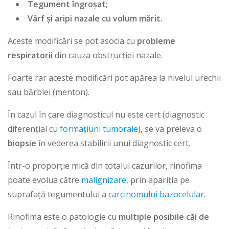
Tegument îngroșat;
Vârf și aripi nazale cu volum mărit.
Aceste modificări se pot asocia cu
probleme
respiratorii
din cauza obstrucției nazale.
Foarte rar aceste modificări pot apărea la nivelul urechii
sau bărbiei (menton).
În cazul în care diagnosticul nu este cert (diagnostic
diferențial cu
formațiuni tumorale
), se va preleva o
biopsie
în vederea stabilirii unui diagnostic cert.
Într-o proporție mică din totalul cazurilor, rinofima
poate evolua către
malignizare
, prin apariția pe
suprafață tegumentului a
carcinomului bazocelular
.
Rinofima este o patologie cu
multiple posibile căi de