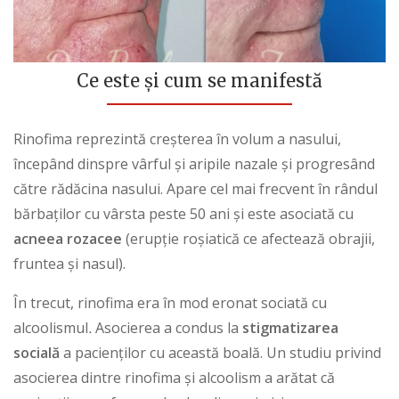
Ce este și cum se manifestă
Rinofima reprezintă creșterea în volum a nasului,
începând dinspre vârful și aripile nazale și progresând
către rădăcina nasului. Apare cel mai frecvent în rândul
bărbaților cu vârsta peste 50 ani și este asociată cu
acneea rozacee
(erupție roșiatică ce afectează obrajii,
fruntea și nasul).
În trecut, rinofima era în mod eronat sociată cu
alcoolismul
.
Asocierea a condus la
stigmatizarea
socială
a pacienților cu această boală. Un studiu privind
asocierea dintre rinofima și alcoolism a arătat că