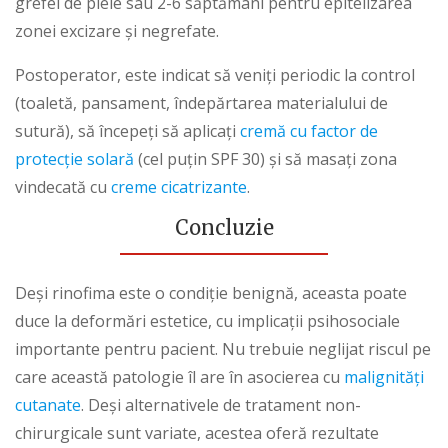
grefei de piele sau 2-6 săptămâni pentru epitelizarea
zonei excizare și negrefate.
Postoperator, este indicat să veniți periodic la control
(toaletă, pansament, îndepărtarea materialului de
sutură), să începeți să aplicați
cremă cu factor de
protecție solară
(cel puțin SPF 30) și să masați zona
vindecată cu
creme cicatrizante
.
Concluzie
Deși rinofima este o condiție benignă, aceasta poate
duce la deformări estetice, cu implicații psihosociale
importante pentru pacient. Nu trebuie neglijat riscul pe
care această patologie îl are în asocierea cu
malignități
cutanate
. Deși alternativele de tratament non-
chirurgicale sunt variate, acestea oferă rezultate