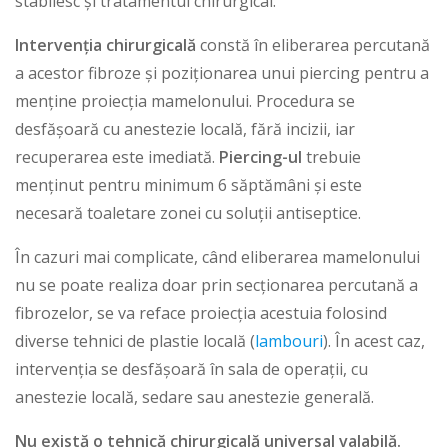
stabilesc și tratamentul chirurgical.
Intervenția chirurgicală
constă în eliberarea percutană
a acestor fibroze și poziționarea unui piercing pentru a
menține proiecția mamelonului. Procedura se
desfășoară cu anestezie locală, fără incizii, iar
recuperarea este imediată.
Piercing-ul
trebuie
menținut pentru minimum 6 săptămâni și este
necesară toaletare zonei cu soluții antiseptice.
În cazuri mai complicate, când eliberarea mamelonului
nu se poate realiza doar prin secționarea percutană a
fibrozelor, se va reface proiecția acestuia folosind
diverse tehnici de plastie locală (
lambouri
). În acest caz,
intervenția se desfășoară în sala de operații, cu
anestezie locală, sedare sau anestezie generală.
Nu există o tehnică chirurgicală universal valabilă.