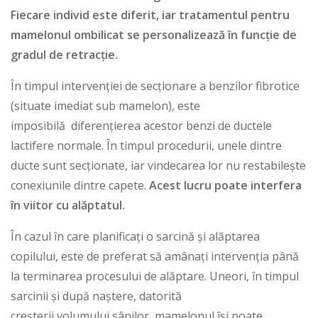
Fiecare individ este diferit, iar tratamentul pentru
mamelonul ombilicat se personalizează în funcție de
gradul de retracție.
În timpul intervenției de secționare a benzilor fibrotice
(situate imediat sub mamelon), este
imposibilă diferențierea acestor benzi de ductele
lactifere normale. În timpul procedurii, unele dintre
ducte sunt secționate, iar vindecarea lor nu restabilește
conexiunile dintre capete.
Acest lucru poate interfera
în viitor cu alăptatul.
În cazul în care planificați o sarcină și alăptarea
copilului, este de preferat să amânați intervenția până
la terminarea procesului de alăptare. Uneori, în timpul
sarcinii și după naștere, datorită
creșterii volumului sânilor, mamelonul își poate