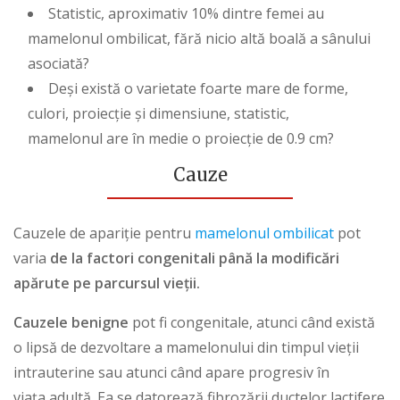
Statistic, aproximativ 10% dintre femei au
mamelonul ombilicat, fără nicio altă boală a sânului
asociată?
Deși există o varietate foarte mare de forme,
culori, proiecție și dimensiune, statistic,
mamelonul are în medie o proiecție de 0.9 cm?
Cauze
Cauzele de apariție pentru
mamelonul ombilicat
pot
varia
de la factori congenitali până la modificări
apărute pe parcursul vieții.
Cauzele benigne
pot fi congenitale, atunci când există
o lipsă de dezvoltare a mamelonului din timpul vieții
intrauterine sau atunci când apare progresiv în
viața adultă. Ea se datorează fibrozării ductelor lactifere