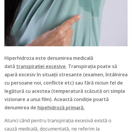
Hiperhidroza este denumirea medicală
dată
transpirației excesive
. Transpirația poate să
apară excesiv în situații stresante (examen, întâlnirea
cu persoane noi, conflicte etc) sau fără niciun fel de
legătură cu acestea (temperatură scăzută ori simpla
vizionare a unui film). Această condiție poartă
denumirea de
hipehidroză primară.
Atunci când pentru transpirația excesivă există o
cauză medicală, documentată, ne referim la