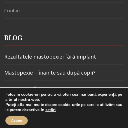
Contact
BLOG
Rezultatele mastopexiei fără implant
Mastopexie – înainte sau după copii?
Lipomul pe frunte
Folosim cookie-uri pentru a vă oferi cea mai bună experiență pe
site-ul nostru web.
Mastopexia după slăbire
Puteți afla mai multe despre cookie-urile pe care le utilizăm sau
le putem dezactiva în
setări
Accept