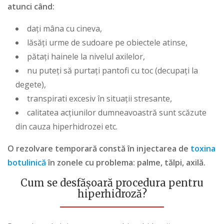
atunci când:
dați mâna cu cineva,
lăsăți urme de sudoare pe obiectele atinse,
pătați hainele la nivelul axilelor,
nu puteți să purtați pantofi cu toc (decupați la
degete),
transpirati excesiv în situații stresante,
calitatea acțiunilor dumneavoastră sunt scăzute
din cauza hiperhidrozei etc.
O rezolvare temporară constă în injectarea de
toxina
botulinică
în zonele cu problema: palme, tălpi, axilă.
Cum se desfășoară procedura pentru
hiperhidroză?