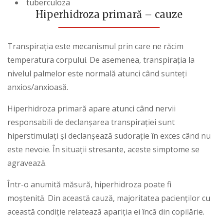
tuberculoza
Hiperhidroza primară – cauze
Transpirația este mecanismul prin care ne răcim
temperatura corpului. De asemenea, transpirația la
nivelul palmelor este normală atunci când sunteți
anxios/anxioasă.
Hiperhidroza primară apare atunci când nervii
responsabili de declanșarea transpirației sunt
hiperstimulați și declanșează sudorație în exces când nu
este nevoie. În situații stresante, aceste simptome se
agravează.
Într-o anumită măsură, hiperhidroza poate fi
moștenită. Din această cauză, majoritatea pacienților cu
această condiție relatează apariția ei încă din copilărie.