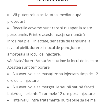
Vă puteți relua activitatea imediat după
procedură.
Reacțiile adverse sunt rare și nu apar la toate
persoanele. Printre aceste reacții se numără:
înroșirea pielii injectate, senzație de tensiune la
nivelul pielii, durere la locul de puncționare,
amorțeală la locul de injectare,
vânătaie/durere/arsură/usturime la locul de injectare.
Acestea sunt temporare!
Nu aveți voie să masați zona injectată timp de 12
ore de la injectare.
Nu aveți voie să mergeți la saună sau să faceți
baie/duș fierbinte în primele 12 ore post-injectare.
Intervalul între tratamente nu trebuie să fie mai