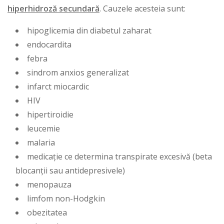
hiperhidroză secundară
. Cauzele acesteia sunt:
hipoglicemia
din diabetul zaharat
endocardita
febra
sindrom anxios generalizat
infarct
miocardic
HIV
hipertiroidie
leucemie
malaria
medicație ce determina transpirate excesivă (beta
blocanții sau antidepresivele)
menopauza
limfom non-Hodgkin
obezitatea