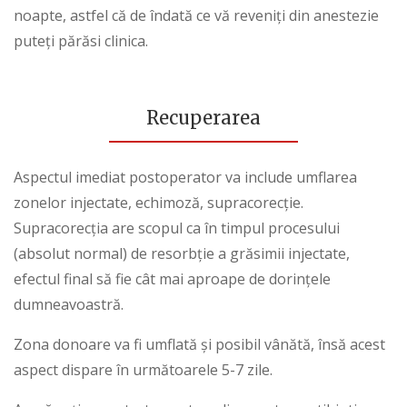
noapte, astfel că de îndată ce vă reveniți din anestezie
puteți părăsi clinica.
Recuperarea
Aspectul imediat postoperator va include umflarea
zonelor injectate, echimoză, supracorecție.
Supracorecția are scopul ca în timpul procesului
(absolut normal) de resorbție a grăsimii injectate,
efectul final să fie cât mai aproape de dorințele
dumneavoastră.
Zona donoare va fi umflată și posibil vânătă, însă acest
aspect dispare în următoarele 5-7 zile.