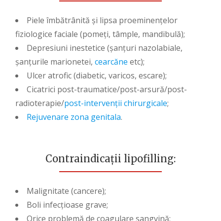
Piele îmbătrânită și lipsa proeminențelor
fiziologice faciale (pomeți, tâmple, mandibulă);
Depresiuni inestetice (șanțuri nazolabiale,
șanțurile marionetei,
cearcăne
etc);
Ulcer atrofic (diabetic, varicos, escare);
Cicatrici post-traumatice/post-arsură/post-
radioterapie/
post-intervenții chirurgicale
;
Rejuvenare zona genitala
.
Contraindicații lipofilling:
Malignitate (cancere);
Boli infecțioase grave;
Orice problemă de coagulare sangvină;