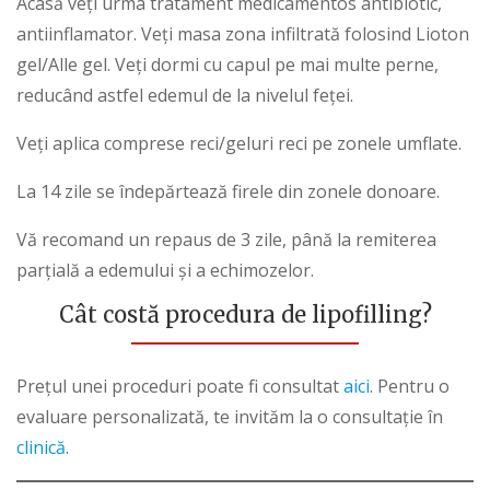
Acasă veți urma tratament medicamentos antibiotic,
antiinflamator. Veți masa zona infiltrată folosind Lioton
gel/Alle gel. Veți dormi cu capul pe mai multe perne,
reducând astfel edemul de la nivelul feței.
Veți aplica comprese reci/geluri reci pe zonele umflate.
La 14 zile se îndepărtează firele din zonele donoare.
Vă recomand un repaus de 3 zile, până la remiterea
parțială a edemului și a echimozelor.
Cât costă procedura de lipofilling?
Prețul unei proceduri poate fi consultat
aici
. Pentru o
evaluare personalizată, te invităm la o consultație în
clinică
.