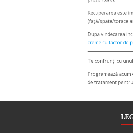
Recuperarea este ime
(față/spate/torace an
După vindecarea inc
creme cu factor de p
Te confrunți cu unul
Programează
acum o
de tratament pentru 
LE