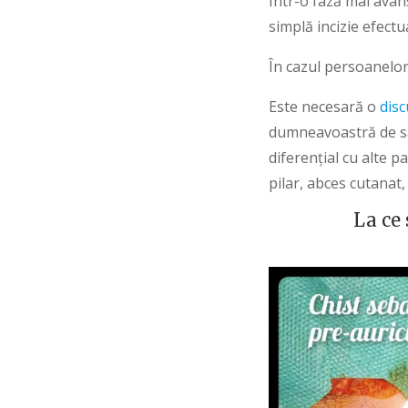
Într-o fază mai avan
simplă incizie efect
În cazul persoanelor 
Este necesară o
disc
dumneavoastră de săn
diferențial cu alte pa
pilar, abces cutanat
La ce 