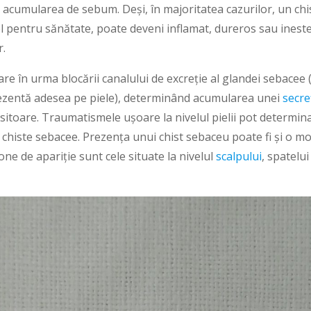
 acumularea de sebum. Deși, în majoritatea cazurilor, un ch
l pentru sănătate, poate deveni inflamat, dureros sau ineste
r.
re în urma blocării canalului de excreție al glandei sebacee
rezentă adesea pe piele), determinând acumularea unei
secre
ositoare. Traumatismele ușoare la nivelul pielii pot determin
chiste sebacee. Prezența unui chist sebaceu poate fi și o moș
ne de apariție sunt cele situate la nivelul
scalpului
, spatelui