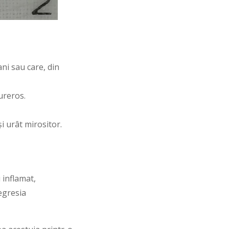
ni sau care, din
dureros.
i urât mirositor.
 inflamat,
egresia