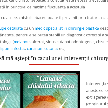
sată, când chistul sebaceu a colectat, este necesară evacuar
uată în punctual de maximă fluctuență a acestuia.
cu acnee, chistul sebaceu poate fi prevenit prin tratarea cau
uție detaliată
cu un
medic specialist în chirurgie plastică
desp
ătate, pentru a se putea stabili un diagnostic corect și a s
tologii (
melanom
ulcerat, sinus cutanat odontogenic, chist e
,
lipom infectat
,
carcinom cutanat
etc).
să mă aștept în cazul unei intervenții chirur
Intervenția 
anestezie lo
extragerea 
(conținutul