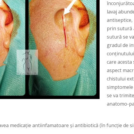
înconjurăto
lavaj abunde
antiseptice,
prin sutură a
sutură se va 
gradul de in
conținutului
care acesta 
aspect macr
chistului ex
simptomele d
se va trimit
anatomo-pa
avea medicație antiinfamatoare și antibiotică (în funcție de 