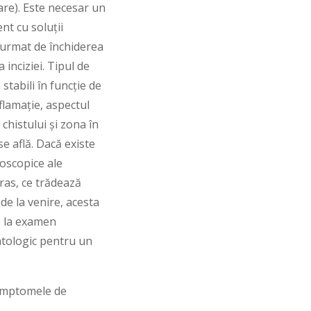
are). Este necesar un
nt cu soluții
 urmat de închiderea
 inciziei. Tipul de
stabili în funcție de
flamație, aspectul
 chistului și zona în
se află. Dacă existe
oscopice ale
tras, ce trădează
e la venire, acesta
e la examen
tologic pentru un
simptomele de