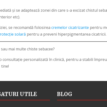
diată și se adaptează zonei din care s-a excizat chistul seb
terior etc).
iziei, se recomandă folosirea
cremelor cicatrizante
pentru mod
rotecție solară
pentru a preveni hiperpigmentarea cicatricii.
 sau mai multe chiste sebacee?
 consultație personalizată în clinică, pentru a stabili împre
tine!
GATURI UTILE
BLOG