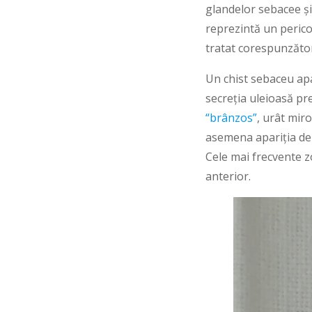
glandelor sebacee și
reprezintă un perico
tratat corespunzăto
Un chist sebaceu apa
secreția uleioasă p
“brânzos”
, urât mir
asemena apariția de 
Cele mai frecvente zo
anterior.