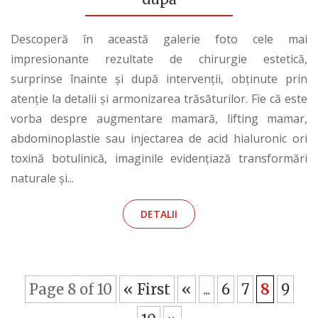
Descoperă în această galerie foto cele mai
impresionante rezultate de chirurgie estetică,
surprinse înainte și după intervenții, obținute prin
atenție la detalii și armonizarea trăsăturilor. Fie că este
vorba despre augmentare mamară, lifting mamar,
abdominoplastie sau injectarea de acid hialuronic ori
toxină botulinică, imaginile evidențiază transformări
naturale și...
DETALII
Page 8 of 10
« First
«
...
6
7
8
9