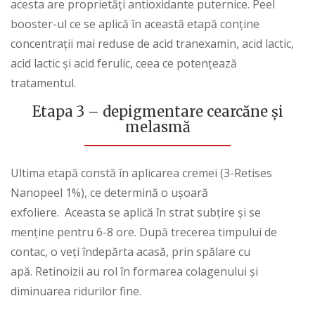
acesta are proprietăți antioxidante puternice. Peel
booster-ul ce se aplică în această etapă conține
concentrații mai reduse de acid tranexamin, acid lactic,
acid lactic și acid ferulic, ceea ce potențează
tratamentul.
Etapa 3
–
depigmentare cearcăne și
melasmă
Ultima etapă constă în aplicarea cremei (3-Retises
Nanopeel 1%), ce determină o ușoară
exfoliere. Aceasta se aplică în strat subțire și se
menține pentru 6-8 ore. După trecerea timpului de
contac, o veți îndepărta acasă, prin spălare cu
apă. Retinoizii au rol în formarea colagenului și
diminuarea ridurilor fine.