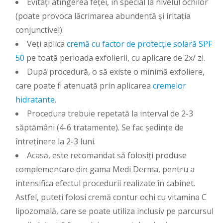
Evitați atingerea feței, în special la nivelul ochilor
(poate provoca lăcrimarea abundentă și iritația
conjunctivei).
Veți aplica
cremă cu factor de protecție solară SPF
50
pe toată perioada exfolierii, cu aplicare de 2x/ zi.
După procedură, o să existe o minimă exfoliere,
care poate fi atenuată prin aplicarea
cremelor
hidratante
.
Procedura trebuie repetată la interval de 2-3
săptămâni (4-6 tratamente). Se fac ședințe de
întreținere la 2-3 luni.
Acasă, este recomandat să folosiți produse
complementare din gama Medi Derma, pentru a
intensifica efectul procedurii realizate în cabinet.
Astfel, puteți folosi cremă contur ochi cu vitamina C
lipozomală, care se poate utiliza inclusiv pe parcursul