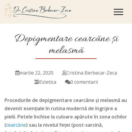
Depigmentare cearcăne și
melasmă
martie 22, 2020
Cristina Berbecar-Zeca
Estetica
0 comentarii
Procedurile de depigmentare cearcăne și melasmă au
devenit esențiale în rutina modernă de îngrijire a
pielii.
Petele închise la culoare apărute în zona ochilor
(
cearcăne
) sau la nivelul feței (post-sarcină,