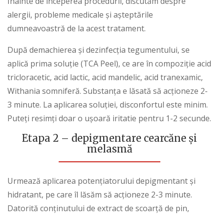
Înainte de începerea procedurii, discutăm despre
alergii, probleme medicale și așteptările
dumneavoastră de la acest tratament.
După demachierea și dezinfecția tegumentului, se
aplică prima soluție (TCA Peel), ce are în compoziție acid
tricloracetic, acid lactic, acid mandelic, acid tranexamic,
Withania somniferă. Substanța e lăsată să acționeze 2-
3 minute. La aplicarea soluției, disconfortul este minim.
Puteți resimți doar o ușoară iritatie pentru 1-2 secunde.
Etapa 2
–
depigmentare cearcăne și
melasmă
Urmează aplicarea potențiatorului depigmentant și
hidratant, pe care îl lăsăm să acționeze 2-3 minute.
Datorită conținutului de extract de scoarță de pin,