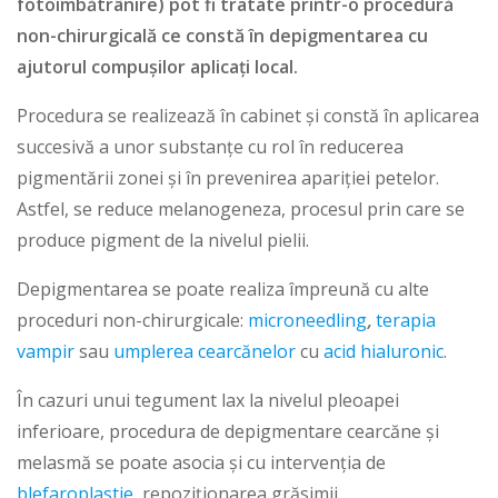
fotoîmbătrânire) pot fi tratate printr-o procedură
non-chirurgicală ce constă în depigmentarea cu
ajutorul compușilor aplicați local.
Procedura se realizează în cabinet și constă în aplicarea
succesivă a unor substanțe cu rol în reducerea
pigmentării zonei și în prevenirea apariției petelor.
Astfel, se reduce melanogeneza, procesul prin care se
produce pigment de la nivelul pielii.
Depigmentarea se poate realiza împreună cu alte
proceduri non-chirurgicale:
microneedling
,
terapia
vampir
sau
umplerea cearcănelor
cu
acid hialuronic
.
În cazuri unui tegument lax la nivelul pleoapei
inferioare, procedura de depigmentare cearcăne și
melasmă se poate asocia și cu intervenția de
blefaroplastie
, repoziționarea grăsimii