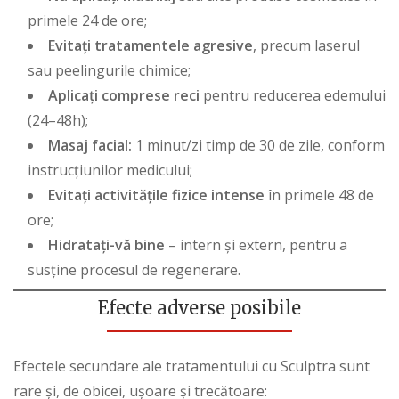
primele 24 de ore;
Evitați tratamentele agresive
, precum laserul
sau peelingurile chimice;
Aplicați comprese reci
pentru reducerea edemului
(24–48h);
Masaj facial:
1 minut/zi timp de 30 de zile, conform
instrucțiunilor medicului;
Evitați activitățile fizice intense
în primele 48 de
ore;
Hidratați-vă bine
– intern și extern, pentru a
susține procesul de regenerare.
Efecte adverse posibile
Efectele secundare ale tratamentului cu Sculptra sunt
rare și, de obicei, ușoare și trecătoare: