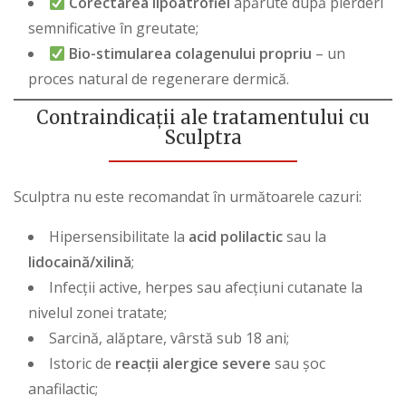
Corectarea lipoatrofiei
apărute după pierderi
semnificative în greutate;
Bio-stimularea colagenului propriu
– un
proces natural de regenerare dermică.
Contraindicații ale tratamentului cu
Sculptra
Sculptra nu este recomandat în următoarele cazuri:
Hipersensibilitate la
acid polilactic
sau la
lidocaină/xilină
;
Infecții active, herpes sau afecțiuni cutanate la
nivelul zonei tratate;
Sarcină, alăptare, vârstă sub 18 ani;
Istoric de
reacții alergice severe
sau șoc
anafilactic;