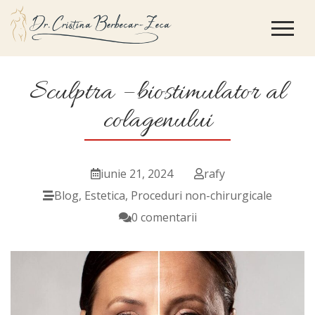
Sculptra – biostimulator al
colagenului
iunie 21, 2024
rafy
Blog
,
Estetica
,
Proceduri non-chirurgicale
0 comentarii