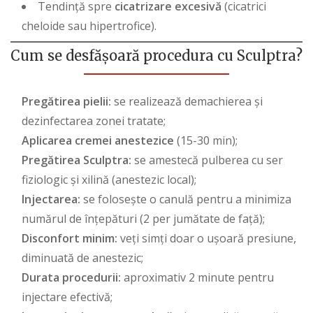
Tendință spre
cicatrizare excesivă
(cicatrici
cheloide sau hipertrofice).
Cum se desfășoară procedura cu Sculptra?
Pregătirea pielii:
se realizează demachierea și
dezinfectarea zonei tratate;
Aplicarea cremei anestezice
(15-30 min);
Pregătirea Sculptra:
se amestecă pulberea cu ser
fiziologic și xilină (anestezic local);
Injectarea:
se folosește o canulă pentru a minimiza
numărul de înțepături (2 per jumătate de față);
Disconfort minim:
veți simți doar o ușoară presiune,
diminuată de anestezic;
Durata procedurii:
aproximativ 2 minute pentru
injectare efectivă;