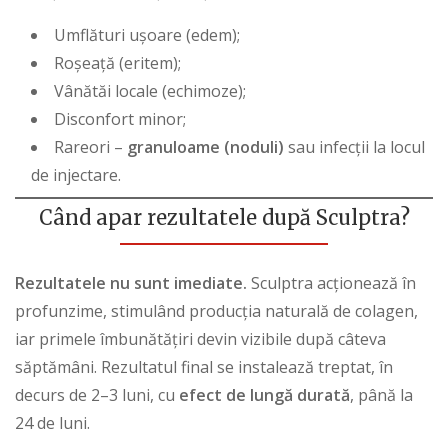
Umflături ușoare (edem);
Roșeață (eritem);
Vânătăi locale (echimoze);
Disconfort minor;
Rareori –
granuloame (noduli)
sau infecții la locul
de injectare.
Când apar rezultatele după Sculptra?
Rezultatele nu sunt imediate.
Sculptra acționează în
profunzime, stimulând producția naturală de colagen,
iar primele îmbunătățiri devin vizibile după câteva
săptămâni. Rezultatul final se instalează treptat, în
decurs de 2–3 luni, cu
efect de lungă durată
, până la
24 de luni.