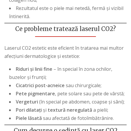
Rezultatul este o piele mai netedă, fermă și vizibil
întinerită.
Ce probleme tratează laserul CO2?
Laserul CO2 estetic este eficient în tratarea mai multor
afecțiuni dermatologice și
estetice
:
Riduri și linii fine
– în special în zona ochilor,
buzelor și frunții;
Cicatrici post-acneice
sau chirurgicale;
Pete pigmentare
, pete solare sau pete de vârstă;
Vergeturi
(în special pe abdomen, coapse și sâni);
Pori dilatați
și
textură neregulată
a pielii;
Piele lăsată
sau afectată de fotoîmbătrânire.
Cum decurge o ședință cu laser CO2