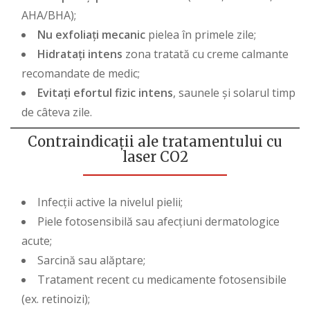
AHA/BHA);
Nu exfoliați mecanic
pielea în primele zile;
Hidratați intens
zona tratată cu creme calmante
recomandate de medic;
Evitați efortul fizic intens
, saunele și solarul timp
de câteva zile.
Contraindicații ale tratamentului cu
laser CO2
Infecții active la nivelul pielii;
Piele fotosensibilă sau afecțiuni dermatologice
acute;
Sarcină sau alăptare;
Tratament recent cu medicamente fotosensibile
(ex. retinoizi);