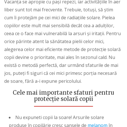
Vacanța se apropie cu pași repezi, iar activitățiile în aer
liber sunt tot mai frecvente. Trebuie, totuși, să știm
cum îi protejăm pe cei mici de radiațiile solare. Pielea
copiilor este mult mai sensibilă decât cea a adulților,
ceea ce o face mai vulnerabilă la arsuri și iritații. Pentru
orice părinte atent la sănătatea pielii celor mici,
alegerea celor mai eficiente metode de protecție solară
copii devine o prioritate, mai ales în sezonul cald. Nu
există o metodă perfectă, dar urmând sfaturile de mai
jos, puteți fi siguri că cei mici primesc porția necesară
de soare, fără a-i expune pericolului.
Cele mai importante sfaturi
pentru
protecție solară copii
Nu expuneti copii la soare! Arsurile solare
produse în copilărie cresc șansele de
melanom
în