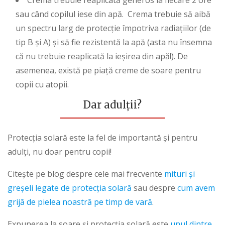
Crema trebuie reaplicată generos la fiecare 2 ore
sau când copilul iese din apă. Crema trebuie să aibă
un spectru larg de protecție împotriva radiațiilor (de
tip B și A) și să fie rezistentă la apă (asta nu însemna
că nu trebuie reaplicată la ieșirea din apă!). De
asemenea, există pe piață creme de soare pentru
copii cu atopii.
Dar adulții?
Protecția solară este la fel de importantă și pentru
adulți, nu doar pentru copii!
Citește pe blog despre cele mai frecvente
mituri și
greșeli legate de protecția solară
sau despre
cum avem
grijă de pielea noastră pe timp de vară
.
Expunerea la soare și protecția solară este
unul dintre