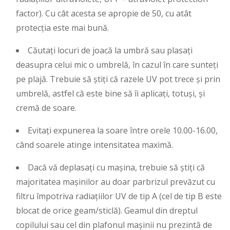
factor). Cu cât acesta se apropie de 50, cu atât
protecția este mai bună.
Căutați locuri de joacă la umbră sau plasați
deasupra celui mic o umbrelă, în cazul în care sunteți
pe plajă. Trebuie să știți că razele UV pot trece și prin
umbrelă, astfel că este bine să îi aplicați, totuși, și
cremă de soare.
Evitați expunerea la soare între orele 10.00-16.00,
când soarele atinge intensitatea maximă.
Dacă vă deplasați cu mașina, trebuie să știți că
majoritatea mașinilor au doar parbrizul prevăzut cu
filtru împotriva radiațiilor UV de tip A (cel de tip B este
blocat de orice geam/sticlă). Geamul din dreptul
copilului sau cel din plafonul mașinii nu prezintă de