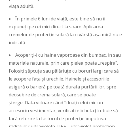
viața adultă.
În primele 6 luni de viață, este bine să nu îi
expuneți pe cei mici direct la soare. Aplicarea
cremelor de protecție solară la o vârstă așa mică nu e
indicată.
Acoperiți-i cu haine vaporoase din bumbac, in sau
materiale naturale, prin care pielea poate „respira”.
Folosiți șăpcuțe sau pălăriuțe cu boruri largi care să
le acopere fața și urechile. Hainele și accesoriile
asigură o barieră pe toată durata purtării lor, spre
deosebire de crema solară, care se poate
șterge. Data viitoare când îi luați celui mic un
accesoriu vestimentar, verificați eticheta (trebuie să
facă referire la factorul de protecție împotriva
radiațiilor ultraviolete, UPF – utraviolet protection