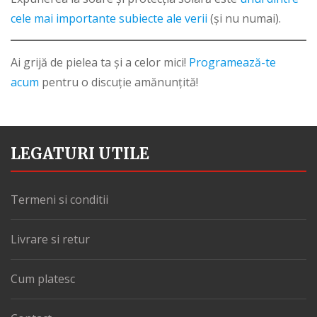
cele mai importante subiecte ale verii
(și nu numai).
Ai grijă de pielea ta și a celor mici!
Programează-te
acum
pentru o discuție amănunțită!
LEGATURI UTILE
Termeni si conditii
Livrare si retur
Cum platesc