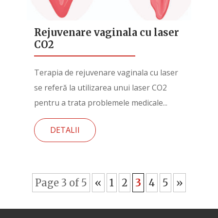
Rejuvenare vaginala cu laser
CO2
Terapia de rejuvenare vaginala cu laser
se referă la utilizarea unui laser CO2
pentru a trata problemele medicale...
DETALII
Page 3 of 5
«
1
2
3
4
5
»