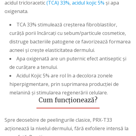
acidul tricloracetic
(TCA) 33%
,
acidul kojic 5%
și apa
oxigenata.
TCA 33% stimulează creșterea fibroblastilor,
curăță porii încărcați cu sebum/particule cosmetice,
distruge bacteriile patogene ce favorizează formarea
acneei și crește elasticitatea dermului.
Apa oxigenată are un puternic efect antiseptic și
de curățare a tenului.
Acidul Kojic 5% are rol în a decolora zonele
hiperpigmentare, prin suprimarea producției de
melanină și stimularea regenerării celulare.
Cum funcționează?
Spre deosebire de peelingurile clasice, PRX-T33
acționează la nivelul dermului, fără exfoliere intensă la