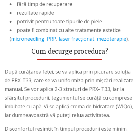
fără timp de recuperare
rezultate rapide
potrivit pentru toate tipurile de piele
poate fi combinat cu alte tratamente estetice
(
microneedling
,
PRP
,
laser fracționat
,
mezoterapie
).
Cum decurge procedura?
După curățarea feței, se va aplica prin picurare soluția
de PRX-T33, care se va uniformiza prin mișcări realizate
manual. Se vor aplica 2-3 straturi de PRX- T33, iar la
sfârșitul procedurii, tegumentul se curăță cu comprese
îmbibate cu apă. Vi se aplică crema de hidratare (WIQo),
iar dumneavoastră vă puteți relua activitatea.
Disconfortul resimțit în timpul procedurii este minim.