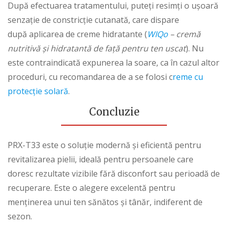
După efectuarea tratamentului, puteți resimți o ușoară
senzație de constricție cutanată, care dispare
după aplicarea de creme hidratante (
WIQo
– cremă
nutritivă și hidratantă de față pentru ten uscat
). Nu
este contraindicată expunerea la soare, ca în cazul altor
proceduri, cu recomandarea de a se folosi
c
reme cu
protecție solară
.
Concluzie
PRX-T33 este o soluție modernă și eficientă pentru
revitalizarea pielii, ideală pentru persoanele care
doresc rezultate vizibile fără disconfort sau perioadă de
recuperare. Este o alegere excelentă pentru
menținerea unui ten sănătos și tânăr, indiferent de
sezon.