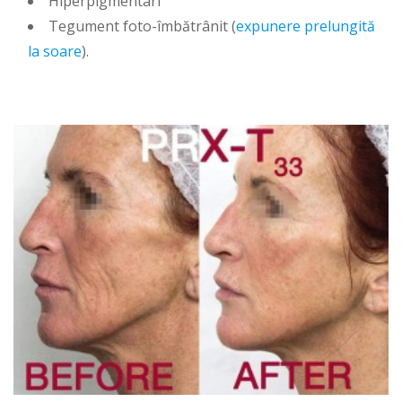
Hiperpigmentari
Tegument foto-îmbătrânit (
expunere prelungită
la soare
).